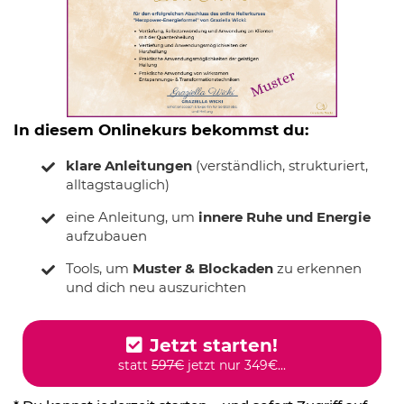
In diesem Onlinekurs bekommst du:
klare Anleitungen
(verständlich, strukturiert,
alltagstauglich)
eine Anleitung, um
innere Ruhe und Energie
aufzubauen
Tools, um
Muster & Blockaden
zu erkennen
und dich neu auszurichten
Jetzt starten!
statt 
597€
 jetzt nur 349€...